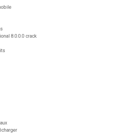
mobile
is
onal 8.0.0.0 crack
its
iaux
écharger