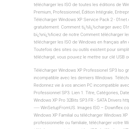
télécharger les ISO de toutes les éditions de Wind
Premium, Professionnel, Édition Intégrale, Entrep
Télécharger Windows XP Service Pack 2 - 01net.
gratuitement. Comment tï¿½lï¿½charger avec 01net
bï¿½nï¿½ficiez de notre Comment télécharger les 
télécharger les ISO de Windows en français afin 
Toutefois des sites ou outils existent pour simpli
téléchargé, vous pouvez le mettre sur clé USB o
Télécharger Windows XP Professionel SP3 Iso gr
incompatible avec les derniers Windows. Téléch
Redonnez vie à vos ancien PC incompatible ave
Professionnel SP3. Lien 1. Titre, Catégories, Da
Windows XP Pro 32Bits SP3 FR - SATA Drivers http://q.gs/E3Vl9 
----- WinSetupFromUS. Images ISO – Downflex.c
Windows XP Familial ou télécharger Windows XP 
professionnelle ou familiale, télécharger votre