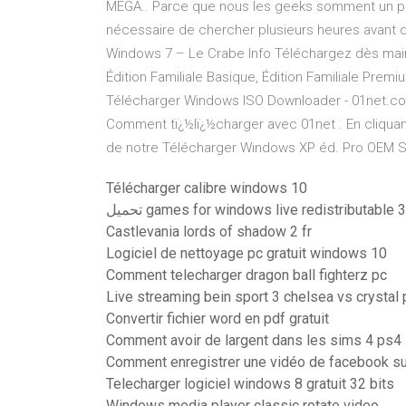
MEGA.. Parce que nous les geeks somment un peu b
nécessaire de chercher plusieurs heures avant de
Windows 7 – Le Crabe Info Téléchargez dès maint
Édition Familiale Basique, Édition Familiale Premiu
Télécharger Windows ISO Downloader - 01net.co
Comment tï¿½lï¿½charger avec 01net . En cliquant
de notre Télécharger Windows XP éd. Pro OEM Se
Télécharger calibre windows 10
تحميل games for windows live redistributable 3
Castlevania lords of shadow 2 fr
Logiciel de nettoyage pc gratuit windows 10
Comment telecharger dragon ball fighterz pc
Live streaming bein sport 3 chelsea vs crystal 
Convertir fichier word en pdf gratuit
Comment avoir de largent dans les sims 4 ps4
Comment enregistrer une vidéo de facebook su
Telecharger logiciel windows 8 gratuit 32 bits
Windows media player classic rotate video