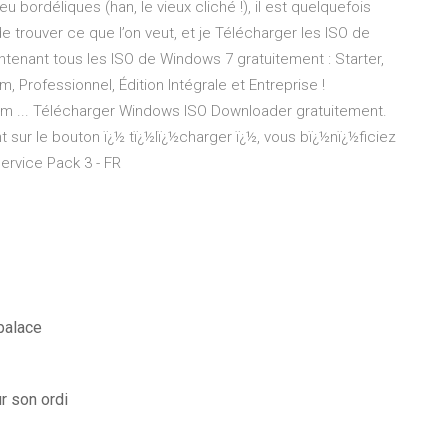
ordéliques (han, le vieux cliché !), il est quelquefois
 trouver ce que l’on veut, et je Télécharger les ISO de
enant tous les ISO de Windows 7 gratuitement : Starter,
m, Professionnel, Édition Intégrale et Entreprise !
m ... Télécharger Windows ISO Downloader gratuitement.
 sur le bouton ï¿½ tï¿½lï¿½charger ï¿½, vous bï¿½nï¿½ficiez
rvice Pack 3 - FR
palace
r son ordi