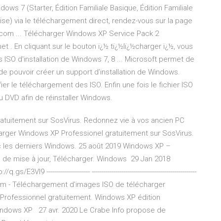
ows 7 (Starter, Édition Familiale Basique, Édition Familiale
rise) via le téléchargement direct, rendez-vous sur la page
com ... Télécharger Windows XP Service Pack 2
 . En cliquant sur le bouton ï¿½ tï¿½lï¿½charger ï¿½, vous
ISO d'installation de Windows 7, 8 ... Microsoft permet de
de pouvoir créer un support d’installation de Windows.
fier le téléchargement des ISO. Enfin une fois le fichier ISO
u DVD afin de réinstaller Windows.
atuitement sur SosVirus. Redonnez vie à vos ancien PC
arger Windows XP Professionel gratuitement sur SosVirus.
c les derniers Windows. 25 août 2019 Windows XP –
te de mise à jour, Télécharger. Windows 29 Jan 2018
---------------------- -----------------------------------------------------
om - Téléchargement d'images ISO de télécharger
Professionnel gratuitement. Windows XP édition
 Windows XP 27 avr. 2020 Le Crabe Info propose de