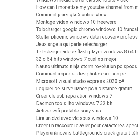
How can i monetize my youtube channel from 
Comment jouer gta 5 online xbox
Montage video windows 10 freeware
Telecharger google chrome windows 10 franca
Stellar phoenix windows data recovery professi
Jeux angela qui parle telecharger
Telecharger adobe flash player windows 8 64 b
32 o 64 bits windows 7 cual es mejor
Naruto ultimate ninja storm revolution pc specs
Comment importer des photos sur son pc
Microsoft visual studio express 2020 c#
Logiciel de surveillance pc à distance gratuit
Creer cle usb reparation windows 7
Daemon tools lite windows 7 32 bit
Activer wifi portable sony vaio
Lire un dvd avec vlc sous windows 10
Créer un raccourci clavier pour caractères spéc
Playerunknowns battlegrounds crack gratuit tél