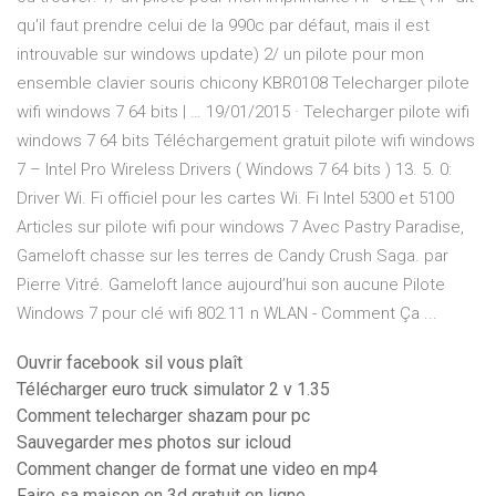
qu'il faut prendre celui de la 990c par défaut, mais il est
introuvable sur windows update) 2/ un pilote pour mon
ensemble clavier souris chicony KBR0108 Telecharger pilote
wifi windows 7 64 bits | … 19/01/2015 · Telecharger pilote wifi
windows 7 64 bits Téléchargement gratuit pilote wifi windows
7 – Intel Pro Wireless Drivers ( Windows 7 64 bits ) 13. 5. 0:
Driver Wi. Fi officiel pour les cartes Wi. Fi Intel 5300 et 5100
Articles sur pilote wifi pour windows 7 Avec Pastry Paradise,
Gameloft chasse sur les terres de Candy Crush Saga. par
Pierre Vitré. Gameloft lance aujourd’hui son aucune Pilote
Windows 7 pour clé wifi 802.11 n WLAN - Comment Ça ...
Ouvrir facebook sil vous plaît
Télécharger euro truck simulator 2 v 1.35
Comment telecharger shazam pour pc
Sauvegarder mes photos sur icloud
Comment changer de format une video en mp4
Faire sa maison en 3d gratuit en ligne