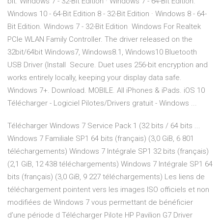
bit. Windows 7 - 32-Bit Edition · Windows 7 - 64-Bit Edition.
Windows 10 - 64-Bit Edition 8 - 32-Bit Edition · Windows 8 - 64-
Bit Edition. Windows 7 - 32-Bit Edition Windows For Realtek
PCIe WLAN Family Controller. The driver released on the
32bit/64bit Windows7, Windows8.1, Windows10 Bluetooth
USB Driver (Install Secure. Duet uses 256-bit encryption and
works entirely locally, keeping your display data safe.
Windows 7+. Download. MOBILE. All iPhones & iPads. iOS 10
Télécharger - Logiciel Pilotes/Drivers gratuit - Windows ...
Télécharger Windows 7 Service Pack 1 (32 bits / 64 bits ...
Windows 7 Familiale SP1 64 bits (français) (3,0 GiB, 6 801
téléchargements) Windows 7 Intégrale SP1 32 bits (français)
(2,1 GiB, 12 438 téléchargements) Windows 7 Intégrale SP1 64
bits (français) (3,0 GiB, 9 227 téléchargements) Les liens de
téléchargement pointent vers les images ISO officiels et non
modifiées de Windows 7 vous permettant de bénéficier
d’une période d Télécharger Pilote HP Pavilion G7 Driver