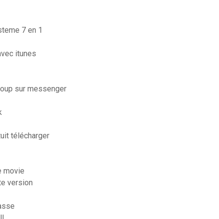
steme 7 en 1
vec itunes
coup sur messenger
k
it télécharger
e movie
te version
passe
ll