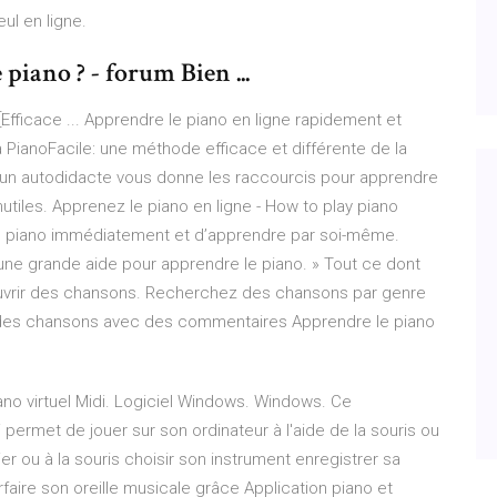
ul en ligne.
piano ? - forum Bien ...
fficace ... Apprendre le piano en ligne rapidement et
 PianoFacile: une méthode efficace et différente de la
un autodidacte vous donne les raccourcis pour apprendre
utiles. Apprenez le piano en ligne - How to play piano
 piano immédiatement et d’apprendre par soi-même.
 d’une grande aide pour apprendre le piano. » Tout ce dont
uvrir des chansons. Recherchez des chansons par genre
ez des chansons avec des commentaires Apprendre le piano
ano virtuel Midi. Logiciel Windows. Windows. Ce
ermet de jouer sur son ordinateur à l'aide de la souris ou
ier ou à la souris choisir son instrument enregistrer sa
faire son oreille musicale grâce Application piano et