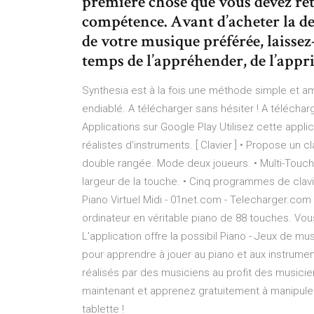
première chose que vous devez reten
compétence. Avant d’acheter la d
de votre musique préférée, laissez
temps de l’appréhender, de l’appr
Synthesia est à la fois une méthode simple et a
endiablé. A télécharger sans hésiter ! A téléchar
Applications sur Google Play Utilisez cette appl
réalistes d'instruments. [ Clavier ] • Propose u
double rangée. Mode deux joueurs. • Multi-Touch.
largeur de la touche. • Cinq programmes de clav
Piano Virtuel Midi - 01net.com - Telecharger.com
ordinateur en véritable piano de 88 touches. Vous 
L'application offre la possibil ‎Piano - Jeux de m
pour apprendre à jouer au piano et aux instrume
réalisés par des musiciens au profit des musicie
maintenant et apprenez gratuitement à manipuler 
tablette !