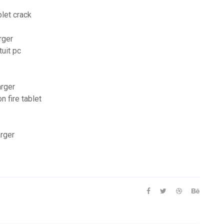
let crack
rger
tuit pc
arger
 fire tablet
arger