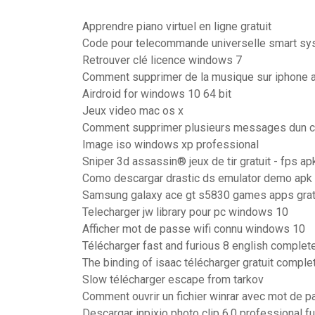
Apprendre piano virtuel en ligne gratuit
Code pour telecommande universelle smart sy
Retrouver clé licence windows 7
Comment supprimer de la musique sur iphone a
Airdroid for windows 10 64 bit
Jeux video mac os x
Comment supprimer plusieurs messages dun 
Image iso windows xp professional
Sniper 3d assassin® jeux de tir gratuit - fps ap
Como descargar drastic ds emulator demo apk
Samsung galaxy ace gt s5830 games apps gratu
Telecharger jw library pour pc windows 10
Afficher mot de passe wifi connu windows 10
Télécharger fast and furious 8 english complet
The binding of isaac télécharger gratuit comple
Slow télécharger escape from tarkov
Comment ouvrir un fichier winrar avec mot de 
Descargar inpixio photo clip 6.0 professional fu