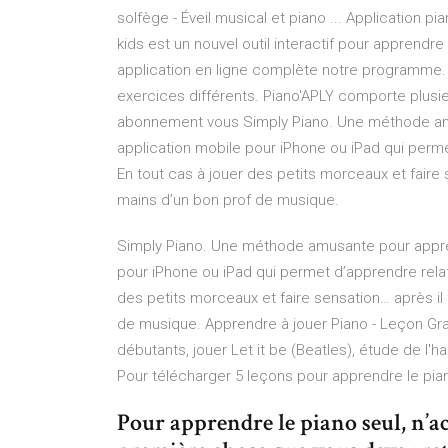
solfège - Éveil musical et piano ... Application p
kids est un nouvel outil interactif pour apprendre
application en ligne complète notre programme. E
exercices différents. Piano'APLY comporte plusie
abonnement vous Simply Piano. Une méthode amu
application mobile pour iPhone ou iPad qui perme
En tout cas à jouer des petits morceaux et fair
mains d’un bon prof de musique.
Simply Piano. Une méthode amusante pour appren
pour iPhone ou iPad qui permet d’apprendre relat
des petits morceaux et faire sensation… après i
de musique. Apprendre à jouer Piano - Leçon Gra
débutants, jouer Let it be (Beatles), étude de l'ha
Pour télécharger 5 leçons pour apprendre le pian
Pour apprendre le piano seul, n’ac