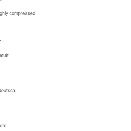
 highly compressed
r
atuit
 deutsch
e
its