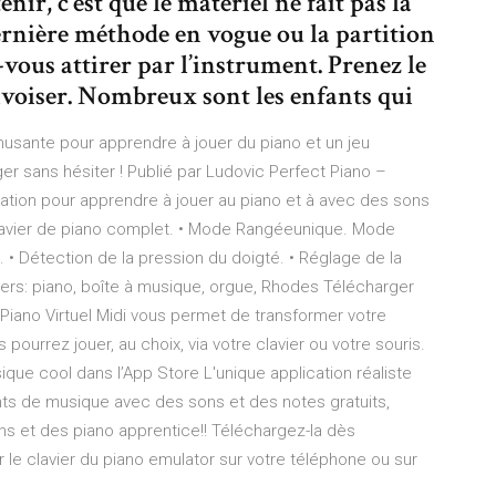
ir, c’est que le matériel ne fait pas la
ernière méthode en vogue ou la partition
-vous attirer par l’instrument. Prenez le
ivoiser. Nombreux sont les enfants qui
musante pour apprendre à jouer du piano et un jeu
ger sans hésiter ! Publié par Ludovic Perfect Piano –
ication pour apprendre à jouer au piano et à avec des sons
n clavier de piano complet. • Mode Rangéeunique. Mode
 • Détection de la pression du doigté. • Réglage de la
iers: piano, boîte à musique, orgue, Rhodes Télécharger
 Piano Virtuel Midi vous permet de transformer votre
pourrez jouer, au choix, via votre clavier ou votre souris.
usique cool dans l’App Store L'unique application réaliste
nts de musique avec des sons et des notes gratuits,
ns et des piano apprentice!! Téléchargez-la dès
le clavier du piano emulator sur votre téléphone ou sur